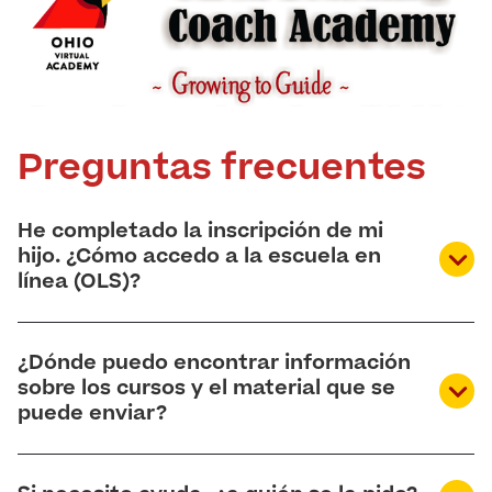
Preguntas frecuentes
He completado la inscripción de mi
hijo. ¿Cómo accedo a la escuela en
línea (OLS)?
En primer lugar, deberá crear cuentas separadas:
¿Dónde puedo encontrar información
una para el instructor y otra para cada alumno
sobre los cursos y el material que se
matriculado.
Vea este vídeo
para obtener
puede enviar?
instrucciones paso a paso sobre cómo configurar
esas cuentas.
Acceda a su cuenta de Online School (OLS)