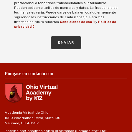
promocional o tener fines transaccionales o informativos.
Pueden aplicarse tarifas de mensajes y datos. La frecuencia de
los mensajes varía. Puede darse de baja en cualquier momento
siguiendo las instrucciones de cada mensaje. Para más
información, visite nuestras
Condiciones de uso
y
Política de
privacidad
ENVIAR
Póngase en contacto con
Academia Virtual de Ohio
1690 Woodlands Drive, Suite 100
Maumee, OH 43537
Inscripción/Consultas sobre programas (llamada gratuita):